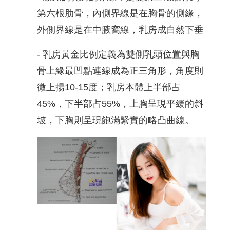
第六根肋骨，內側界線是在胸骨的側緣，
外側界線是在中腋窩線，乳房成自然下垂
- 乳房黃金比例定義為雙側乳頭位置與胸
骨上緣最凹點連線成為正三角形，角度則
微上揚10-15度；乳房本體上半部占
45%，下半部占55%，上胸呈現平緩的斜
坡，下胸則呈現飽滿緊實的略凸曲線。