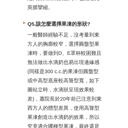
莢膜攣縮。
Q5.該怎麼選擇果凍的形狀?
一般醫師經驗不足，沒考量到東
方人的胸廓較窄，選擇圓盤型果
凍時，要做到D、E罩杯較困難且
無法做出水滴奶也易出現邊緣感
(同樣是300 c.c.的果凍但圓盤型
或中高型底座較高聳型寬，如下
圖站立時，水滴狀呈現效果較
差)，蕭院長於20年前已注意到東
西方人的體型差異，使用高聳型
果凍創造出水滴奶的效果，所以
究竟適合哪種型果凍，最終還是