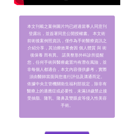
本文刊載之案例圖片均已經過當事人同意刊
登露出，並簽署同意公開授權書。
本文術
前術後案例照資訊，僅作為手術醫療資訊之
介紹分享，其治療效果會因 個人體質 與 術
後保養 而有異。
諾美整形外科診所提醒
您，任何手術與醫療處置均有潛在風險，並
非每個人都適合，本文內容僅供參考，實際
須由醫師當面與您進行評估及溝通而定。
依據中央主管機關衛生福利部規定，除非有
醫療上的適應症或必要性，未滿18歲禁止接
受抽脂、隆乳、隆鼻及雙眼皮等侵入性美容
手術。