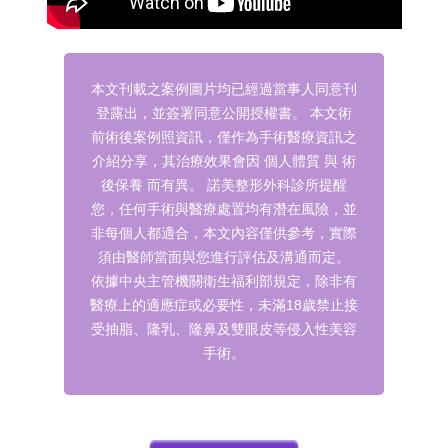
本文刊載之案例圖片均已經過當事人同意刊
登露出，並簽署同意公開授權書。
本文術
前術後案例照資訊，僅作為手術醫療資訊之
介紹分享，其治療效果會因 個人體質 與 術
後保養 而有異。
諾美整形外科診所提醒
您，任何手術與醫療處置均有潛在風險，並
非每個人都適合，本文內容僅供參考，實際
須由醫師當面與您進行評估及溝通而定。
依據中央主管機關衛生福利部規定，除非有
醫療上的適應症或必要性，未滿18歲禁止接
受抽脂、隆乳、隆鼻及雙眼皮等侵入性美容
手術。